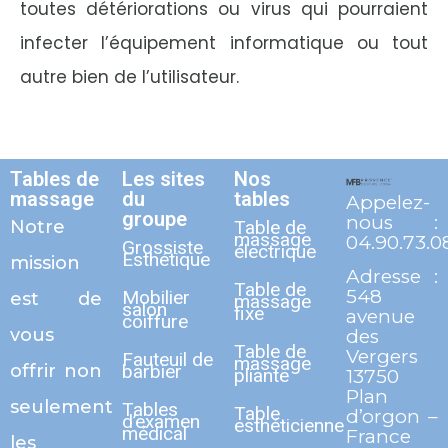
toutes détériorations ou virus qui pourraient
infecter l’équipement informatique ou tout
autre bien de l’utilisateur.
Tables de
Les sites
Nos
massage
du
tables
Appelez-
groupe
nous :
Notre
Table de
massage
04.90.73.0
Grossiste
électrique
Esthétique
mission
Adresse :
Table de
548
Mobilier
est de
massage
salon
fixe
avenue
coiffure
vous
des
Table de
Vergers
Fauteuil de
massage
offrir non
barbier
pliante
13750
Plan
seulement
Tables
Table
d’orgon –
d’examen
esthéticienne
médical
France
les